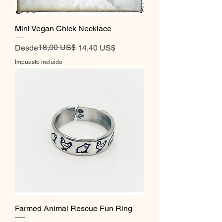
Mini Vegan Chick Necklace
Precio
Precio de oferta
18,00 US$
Desde
14,40 US$
Impuesto incluido
Farmed Animal Rescue Fun Ring