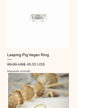
Leaping Pig Vegan Ring
Precio
Precio de oferta
60,00 US$
48,00 US$
Impuesto incluido