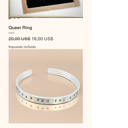
Queer Ring
Precio
Precio de oferta
20,00 US$
16,00 US$
Impuesto incluido