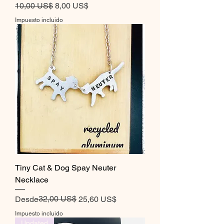
Precio
Precio de oferta
10,00 US$
8,00 US$
Impuesto incluido
Tiny Cat & Dog Spay Neuter
Necklace
Precio
Precio de oferta
32,00 US$
Desde
25,60 US$
Impuesto incluido
Updated