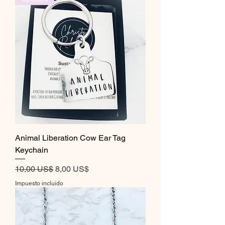
Animal Liberation Cow Ear Tag
Keychain
Precio
Precio de oferta
10,00 US$
8,00 US$
Impuesto incluido