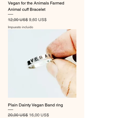
Vegan for the Animals Farmed
Animal cuff Bracelet
Precio
Precio de oferta
12,00 US$
9,60 US$
Impuesto incluido
Plain Dainty Vegan Band ring
Precio
Precio de oferta
20,00 US$
16,00 US$