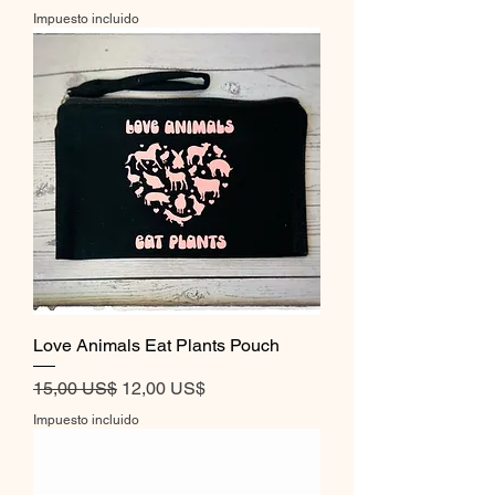
Impuesto incluido
Love Animals Eat Plants Pouch
Precio
Precio de oferta
15,00 US$
12,00 US$
Impuesto incluido