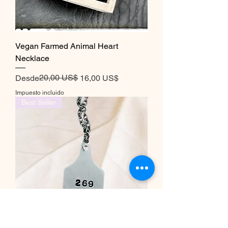
Vegan Farmed Animal Heart
Necklace
Precio
Precio de oferta
20,00 US$
Desde
16,00 US$
Impuesto incluido
Best Seller