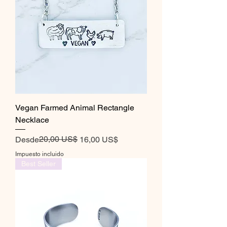
Vegan Farmed Animal Rectangle
Necklace
Precio
Precio de oferta
20,00 US$
Desde
16,00 US$
Impuesto incluido
Best Seller