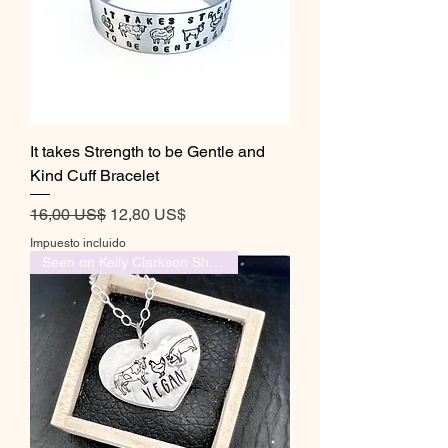
It takes Strength to be Gentle and
Kind Cuff Bracelet
Precio
Precio de oferta
16,00 US$
12,80 US$
Impuesto incluido
Seen on Kelly Clarkson Show