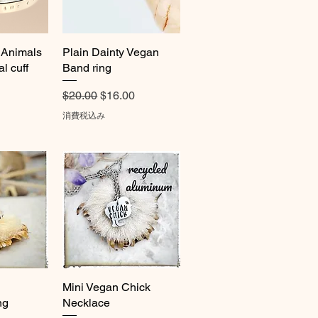
 Animals
ビュー
Plain Dainty Vegan
クイックビュー
l cuff
Band ring
通常価格
セール価格
$20.00
$16.00
ル価格
消費税込み
ビュー
Mini Vegan Chick
クイックビュー
ng
Necklace