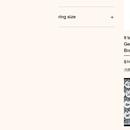
Goat with Heart
Vegan Fish
7.5
Ahimsa
Not A Nugget Chick(with
Vegan Goat
8
Animal Defender
16"
Eyelashes )
VEgan Heart
8.5
Animal Liberation
17”
ring size
Not A Nugget Chicken
Vegan Pig
9
Animal Liberator
18"
Pig with Heart
Vegan Rabbit
9.5
Be Kind to Animals
19"
5
Rabbit with Heart
Vegan Sheep
10
compassion for all animals
20"
5.5
It 
Sheep with Heart
Voiceless Disc
10.5
Custom Word
21"
6
Ge
Vegan Chick (with
custom wording
22"
6.5
Br
Eyelashes )
Custom Wording
23"
7
通
$1
Vegan Chick(with
friends not food
24"
7.5
Eyelashes )
It takes Strength to be
8
消
Gentle and Kind
Vegan Chicken
8.5
Vegan Cow
love
9
vegan fish
Peace
9.5
Vegan goat
Vegan
10
Vegan Pig
Vegan for the Animals
10.5
Vegan Rabbit
Vegan For Them
11
Vegan Sheep
11.5
Whale with Heart
12
12.5