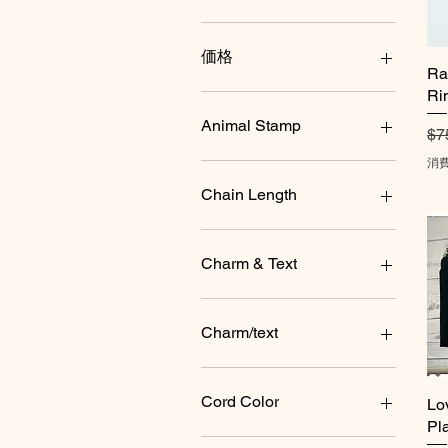
価格
Ra
Ri
$2
$60
Animal Stamp
通
$7
消
baby chicks
bee
Chain Length
butterfly
cat
16"
Chicken
17"
Charm & Text
cow
18"
dog
19"
Ahimsa Cow
dog mom
20"
Ahimsa Goat
Charm/text
duck face
21"
Cat with Heart
elephant
22"
Chick with Heart(with
Ahimsa Chick
eyelashes )
fox
23"
Ahimsa Fish
Cord Color
Lo
frog
24"
Chicken with heart
Ahimsa Goat
Pl
ghost cat
Cow with heart
Ahimsa Heart
black