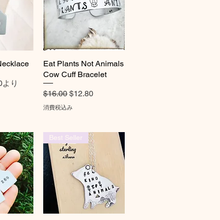
Necklace
ビュー
Eat Plants Not Animals
クイックビュー
Cow Cuff Bracelet
0
より
通常価格
セール価格
$16.00
$12.80
消費税込み
Best Seller