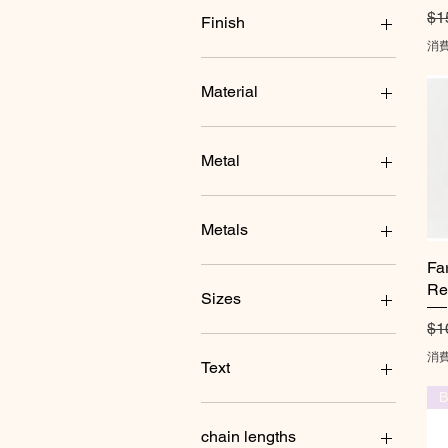
通
$1
goat
Cruelty Free Rabbit
Ahimsa Pig
brown
Finish
hanging bat
Cruelty Free Sheep
Ahimsa Rabbit
pink
消
heart paw print
Custom Cat
Ahimsa sheep
turquoise
Matte
Horse
Custom Chick(with
Cat w/ heart
Matte(shown)
Material
eyelashes )
Llama
Chick w/heart
Polished(shiny)
mouse
Custom Chicken
Cow w/ heart
Polished(shiny-shown)
Recycled aluminum
Orca
Custom Cow
Custom
Shiny finish
recycled aluminum
Metal
owl
Custom Dog
Dog w/ heart
recycled sterling
paw print
Custom Fish
Fish w/heart
recycled sterling silver
Recycled aluminum
Pig
Custom Goat
Friend not Food Cow
recycled sterling
Metals
rabbit
Custom Pig
Friend not Food Pig
Fa
rhino
Custom Rabbit
Goat w/ Heart
Recycled aluminum
Re
sea turtle
Custom Sheep
I Heart Kale
recycled aluminum
Sizes
sheep
Custom Whale
Not a Nugget Chick
recycled sterling
通
$1
snail
Do No Harm Pig
Pig w/heart
Recycled sterling silver
5
消
spider
Do No Harm Rabbit
Rabbit w/ heart
recycled sterling silver
5.5
Text
Turkey
Dog with heart
Sheep w/ heart
6
B
whale
Fish with Heart
Star Initial
6.5
269
whale tail
Friend not Food pig
Vegan Chick
7
#269life
chain lengths