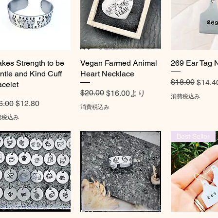
takes Strength to be
クイックビュー
Vegan Farmed Animal
クイックビュー
269 Ear Tag 
クイック
ntle and Kind Cuff
Heart Necklace
通常価格
セール価格
$18.00
$14.4
acelet
通常価格
セール価格
$20.00
$16.00
より
消費税込み
常価格
セール価格
6.00
$12.80
消費税込み
費税込み
Best Seller