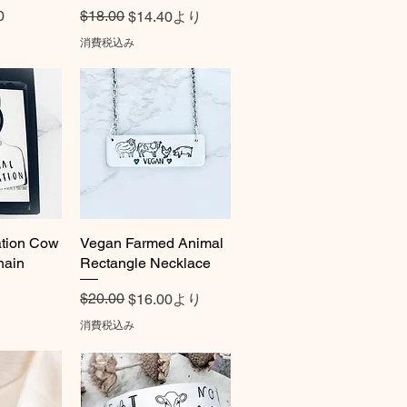
ル価格
0
通常価格
セール価格
$18.00
$14.40
より
消費税込み
ation Cow
ビュー
Vegan Farmed Animal
クイックビュー
hain
Rectangle Necklace
ル価格
通常価格
セール価格
$20.00
$16.00
より
消費税込み