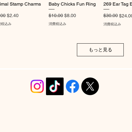
imal Stamp Charms
クイックビュー
Baby Chicks Fun Ring
クイックビュー
269 Ear Tag E
クイック
常価格
セール価格
通常価格
セール価格
.00
$2.40
$10.00
$8.00
通常価格
セール価格
$30.00
$24.0
費税込み
消費税込み
消費税込み
もっと見る
info@christyrobinsondesign.com
Copyright ©2026 Christy Robinson Design