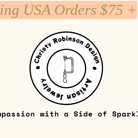
ping USA Orders $75 +