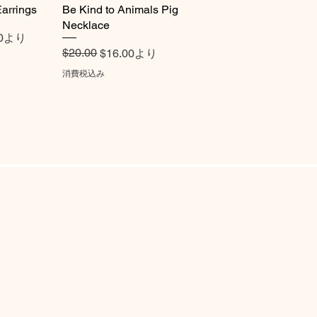
arrings
ビュー
Be Kind to Animals Pig
クイックビュー
Necklace
0
より
通常価格
セール価格
$20.00
$16.00
より
消費税込み