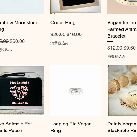
inbow Moonstone
クイックビュー
Queer Ring
クイックビュー
Vegan for the
クイック
ng
Farmed Anima
通常価格
セール価格
$20.00
$16.00
Bracelet
常価格
セール価格
5.00
$60.00
消費税込み
通常価格
セー
$12.00
$9.60
費税込み
消費税込み
ve Animals Eat
クイックビュー
Leaping Pig Vegan
クイックビュー
Dainty Vegan
クイック
ants Pouch
Ring
Stackable Ri