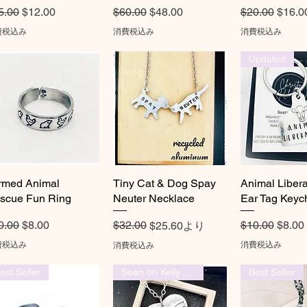
常価格
セール価格
通常価格
セール価格
通常価格
セー
5.00
$12.00
$60.00
$48.00
$20.00
$16.0
費税込み
消費税込み
消費税込み
Updated
rmed Animal
クイックビュー
Tiny Cat & Dog Spay
クイックビュー
Animal Liber
クイック
scue Fun Ring
Neuter Necklace
Ear Tag Keyc
常価格
セール価格
通常価格
セー
0.00
$8.00
通常価格
セール価格
$32.00
$10.00
$8.00
$25.60
より
費税込み
消費税込み
消費税込み
est Seller
Seen on Kelly Clarkson Show
Best Seller