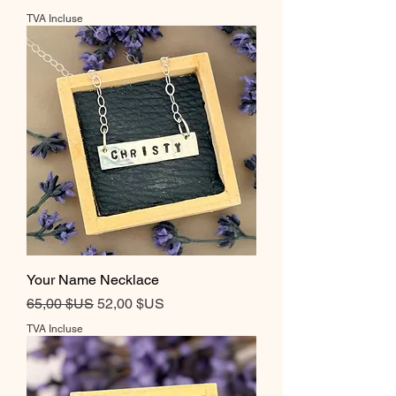
TVA Incluse
Your Name Necklace
Prix original
Prix promotionnel
65,00 $US
52,00 $US
TVA Incluse