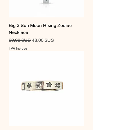
Big 3 Sun Moon Rising Zodiac
Necklace
Prix original
Prix promotionnel
60,00 $US
48,00 $US
TVA Incluse