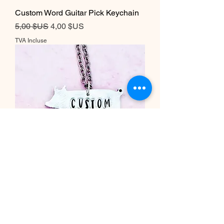
Custom Word Guitar Pick Keychain
Prix original
Prix promotionnel
5,00 $US
4,00 $US
TVA Incluse
Custom Word Pig Necklace
Prix original
Prix promotionnel
20,00 $US
À partir de
16,00 $US
TVA Incluse