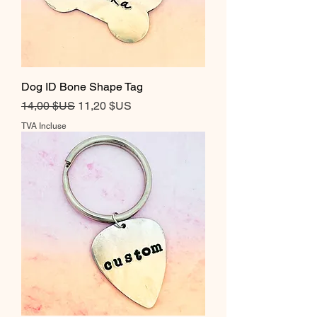
Dog ID Bone Shape Tag
Prix original
Prix promotionnel
14,00 $US
11,20 $US
TVA Incluse