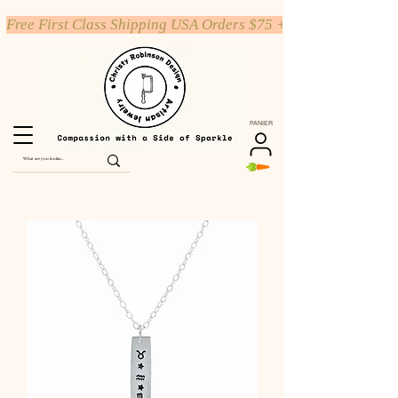
Free First Class Shipping USA Orders $75 +
PANIER