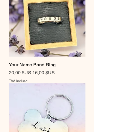
Your Name Band Ring
Prix original
Prix promotionnel
20,00 $US
16,00 $US
TVA Incluse