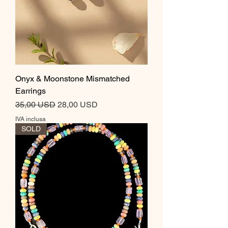
Onyx & Moonstone Mismatched
Earrings
Prezzo regolare
Prezzo scontato
35,00 USD
28,00 USD
IVA inclusa
SOLD