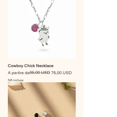
Cowboy Chick Necklace
Prezzo regolare
Prezzo scontato
95,00 USD
A partire da
76,00 USD
IVA inclusa