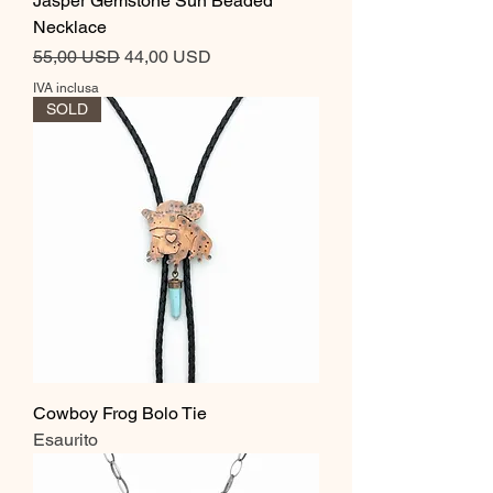
Jasper Gemstone Sun Beaded
Necklace
Prezzo regolare
Prezzo scontato
55,00 USD
44,00 USD
IVA inclusa
SOLD
Cowboy Frog Bolo Tie
Esaurito