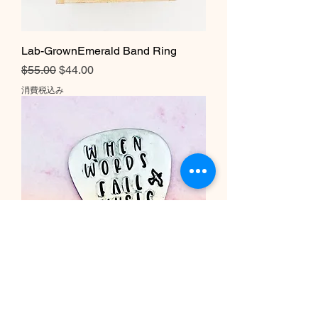
Lab-GrownEmerald Band Ring
通常価格
セール価格
$55.00
$44.00
消費税込み
When Words Fail Music Speaks
Dove Guitar Pick