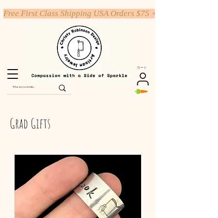
Free First Class Shipping USA Orders $75 +
カート
Grad Gifts