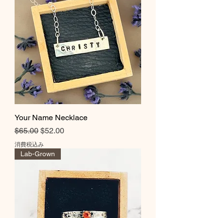
Your Name Necklace
通常価格
セール価格
$65.00
$52.00
消費税込み
Lab-Grown