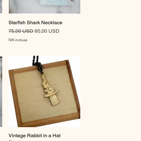
Starfish Shark Necklace
Vista rapida
Prezzo regolare
Prezzo scontato
75,00 USD
60,00 USD
IVA inclusa
Vintage Rabbit in a Hat
Vista rapida