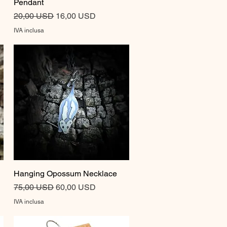
Pendant
Prezzo regolare
Prezzo scontato
20,00 USD
16,00 USD
IVA inclusa
Hanging Opossum Necklace
Vista rapida
Prezzo regolare
Prezzo scontato
75,00 USD
60,00 USD
IVA inclusa