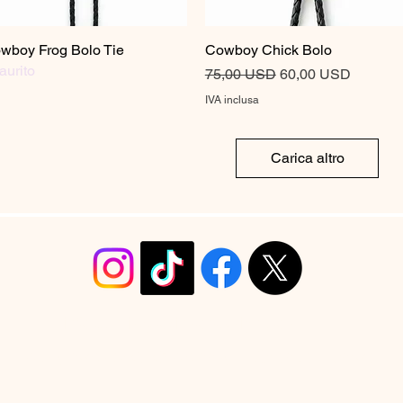
wboy Frog Bolo Tie
Vista rapida
Cowboy Chick Bolo
Vista rapida
aurito
Prezzo regolare
Prezzo scontato
75,00 USD
60,00 USD
IVA inclusa
Carica altro
info@christyrobinsondesign.com
Copyright ©2026 Christy Robinson Design