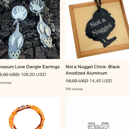
ossum Love Dangle Earrings
Vista rapida
Not a Nugget Chick- Black
Vista rapida
Anodized Aluminum
ezzo regolare
Prezzo scontato
5,00 USD
108,00 USD
Prezzo regolare
Prezzo scontato
18,00 USD
14,40 USD
 inclusa
IVA inclusa