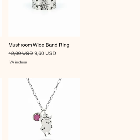
Mushroom Wide Band Ring
Vista rapida
Prezzo regolare
Prezzo scontato
12,00 USD
9,60 USD
IVA inclusa