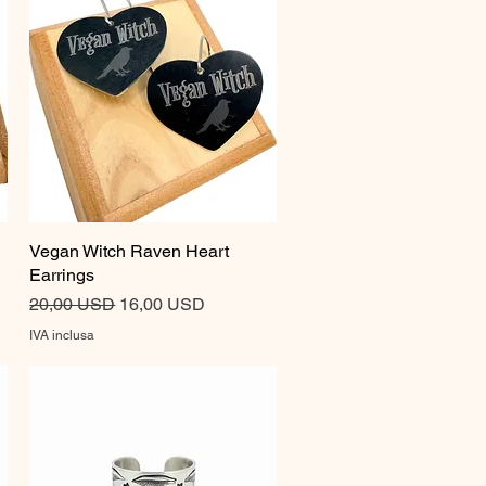
Vegan Witch Raven Heart
Vista rapida
Earrings
Prezzo regolare
Prezzo scontato
20,00 USD
16,00 USD
IVA inclusa