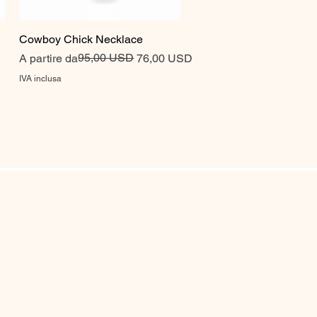
Cowboy Chick Necklace
Vista rapida
Prezzo regolare
Prezzo scontato
95,00 USD
A partire da
76,00 USD
IVA inclusa