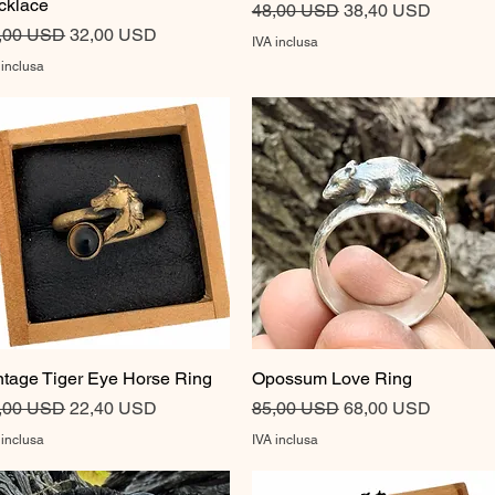
cklace
Prezzo regolare
Prezzo scontato
48,00 USD
38,40 USD
ezzo regolare
Prezzo scontato
,00 USD
32,00 USD
IVA inclusa
 inclusa
ntage Tiger Eye Horse Ring
Vista rapida
Opossum Love Ring
Vista rapida
ezzo regolare
Prezzo scontato
Prezzo regolare
Prezzo scontato
,00 USD
22,40 USD
85,00 USD
68,00 USD
 inclusa
IVA inclusa