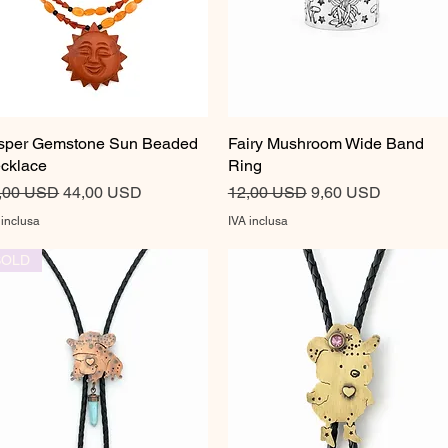
sper Gemstone Sun Beaded
Vista rapida
Fairy Mushroom Wide Band
Vista rapida
cklace
Ring
ezzo regolare
Prezzo scontato
Prezzo regolare
Prezzo scontato
,00 USD
44,00 USD
12,00 USD
9,60 USD
 inclusa
IVA inclusa
SOLD