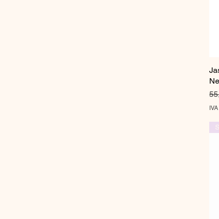
Ja
Ne
Pr
55
IVA