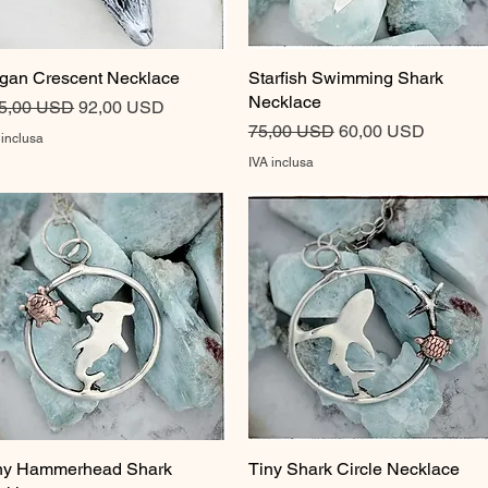
gan Crescent Necklace
Vista rapida
Starfish Swimming Shark
Vista rapida
Necklace
ezzo regolare
Prezzo scontato
5,00 USD
92,00 USD
Prezzo regolare
Prezzo scontato
75,00 USD
60,00 USD
 inclusa
IVA inclusa
ny Hammerhead Shark
Vista rapida
Tiny Shark Circle Necklace
Vista rapida