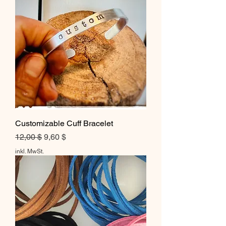
Customizable Cuff Bracelet
Standardpreis
Sale-Preis
12,00 $
9,60 $
inkl. MwSt.