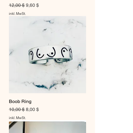
Standardpreis
Sale-Preis
12,00 $
9,60 $
inkl. MwSt.
Boob Ring
Standardpreis
Sale-Preis
10,00 $
8,00 $
inkl. MwSt.