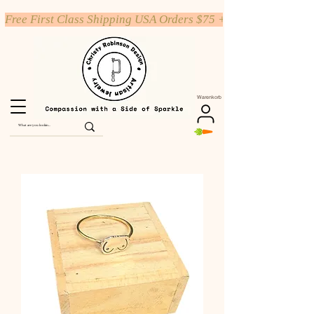
Free First Class Shipping USA Orders $75 +
Warenkorb