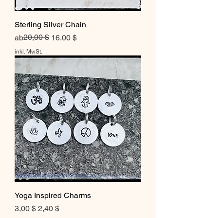
Sterling Silver Chain
Standardpreis
Sale-Preis
20,00 $
ab
16,00 $
inkl. MwSt.
Yoga Inspired Charms
Standardpreis
Sale-Preis
3,00 $
2,40 $