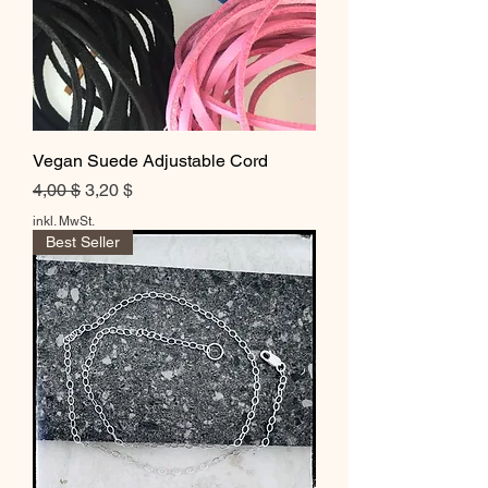
Vegan Suede Adjustable Cord
Standardpreis
Sale-Preis
4,00 $
3,20 $
inkl. MwSt.
Best Seller