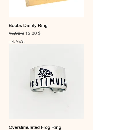
Boobs Dainty Ring
Standardpreis
Sale-Preis
15,00 $
12,00 $
inkl. MwSt.
Overstimulated Frog Ring