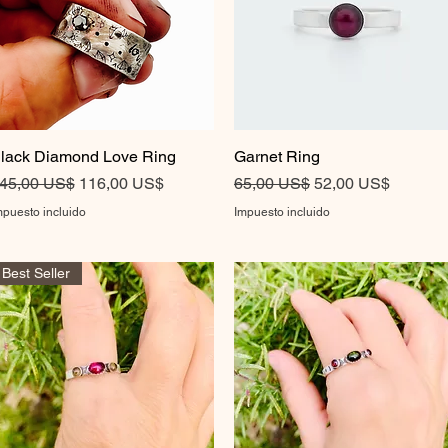
lack Diamond Love Ring
Vista rápida
Garnet Ring
Vista rápida
recio
Precio de oferta
Precio
Precio de oferta
45,00 US$
116,00 US$
65,00 US$
52,00 US$
mpuesto incluido
Impuesto incluido
Best Seller