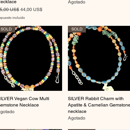
ecklace
Agotado
recio
Precio de oferta
5,00 US$
44,00 US$
mpuesto incluido
SOLD
SOLD
ILVER Vegan Cow Multi
Vista rápida
SILVER Rabbit Charm with
Vista rápida
emstone Necklace
Apatite & Carnelian Gemston
necklace
gotado
Agotado