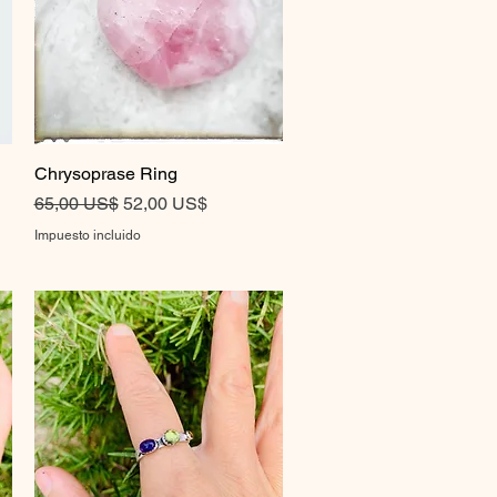
Chrysoprase Ring
Vista rápida
Precio
Precio de oferta
65,00 US$
52,00 US$
Impuesto incluido