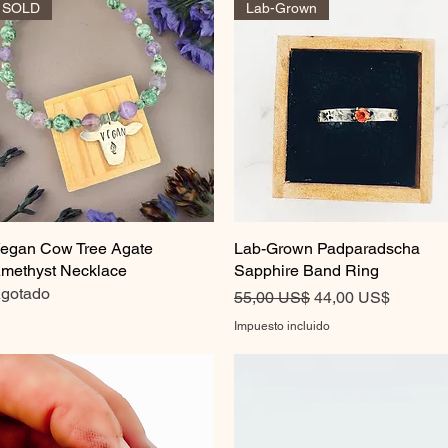
SOLD
Lab-Grown
egan Cow Tree Agate
Vista rápida
Lab-Grown Padparadscha
Vista rápida
methyst Necklace
Sapphire Band Ring
gotado
Precio
Precio de oferta
55,00 US$
44,00 US$
Impuesto incluido