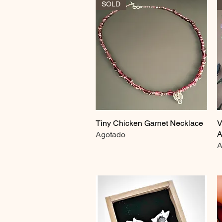
SOLD
Tiny Chicken Garnet Necklace
Vista rápida
V
A
Agotado
A