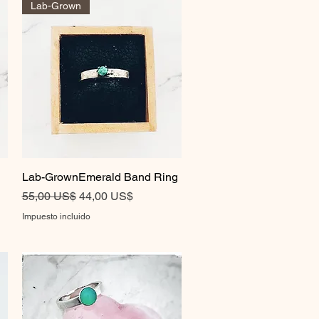
Lab-Grown
Lab-GrownEmerald Band Ring
Vista rápida
Precio
Precio de oferta
55,00 US$
44,00 US$
Impuesto incluido