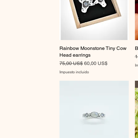
Rainbow Moonstone Tiny Cow
Vista rápida
B
Head earrings
P
1
Precio
Precio de oferta
75,00 US$
60,00 US$
I
Impuesto incluido