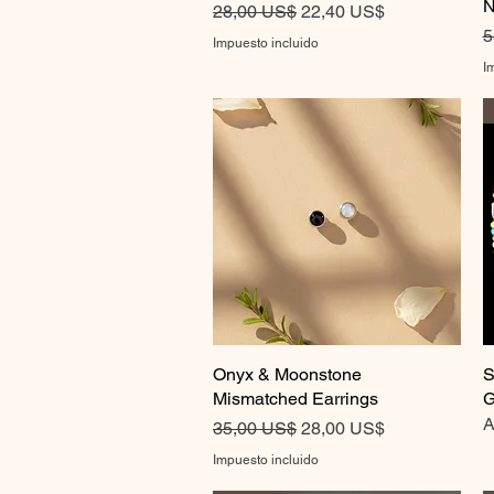
N
Precio
Precio de oferta
28,00 US$
22,40 US$
P
5
Impuesto incluido
I
Onyx & Moonstone
Vista rápida
S
Mismatched Earrings
G
A
Precio
Precio de oferta
35,00 US$
28,00 US$
Impuesto incluido