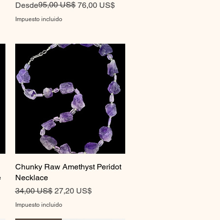
Precio
Precio de oferta
95,00 US$
Desde
76,00 US$
Impuesto incluido
Chunky Raw Amethyst Peridot
Vista rápida
e
Necklace
Precio
Precio de oferta
34,00 US$
27,20 US$
Impuesto incluido