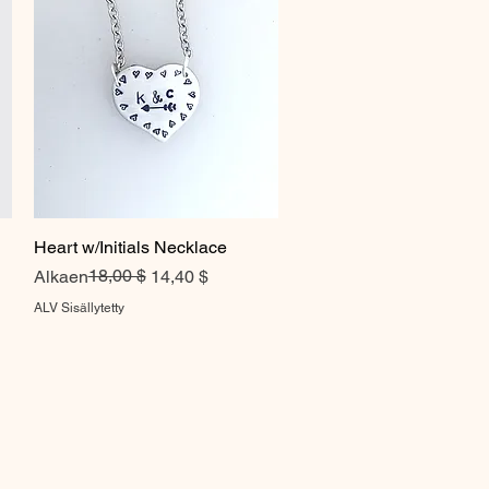
Heart w/Initials Necklace
Pikakatselu
Normaali hinta
Alehinta
18,00 $
Alkaen
14,40 $
ALV Sisällytetty