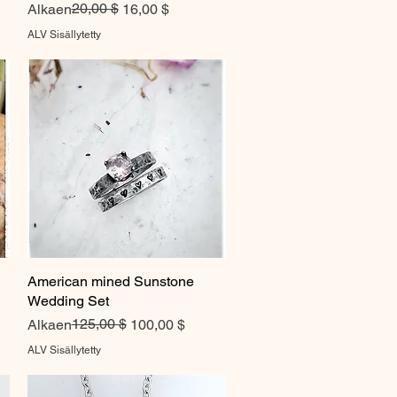
Normaali hinta
Alehinta
20,00 $
Alkaen
16,00 $
ALV Sisällytetty
American mined Sunstone
Pikakatselu
Wedding Set
Normaali hinta
Alehinta
125,00 $
Alkaen
100,00 $
ALV Sisällytetty