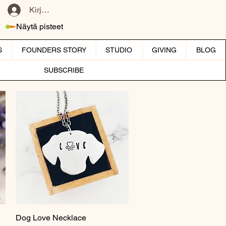
Kirjaudu
Näytä pisteet
S
FOUNDERS STORY
STUDIO
GIVING
BLOG
SUBSCRIBE
Dog Love Necklace
Pikakatselu