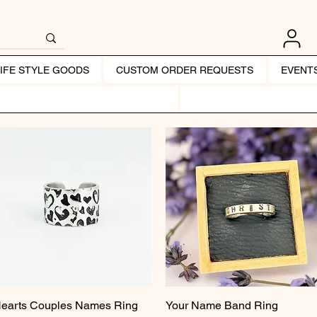
LIFE STYLE GOODS
CUSTOM ORDER REQUESTS
EVENT
earts Couples Names Ring
Pikakatselu
Your Name Band Ring
Pikakatselu