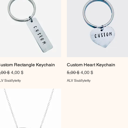
ustom Rectangle Keychain
Pikakatselu
Custom Heart Keychain
Pikakatselu
ormaali hinta
Alehinta
Normaali hinta
Alehinta
,00 $
4,00 $
5,00 $
4,00 $
V Sisällytetty
ALV Sisällytetty