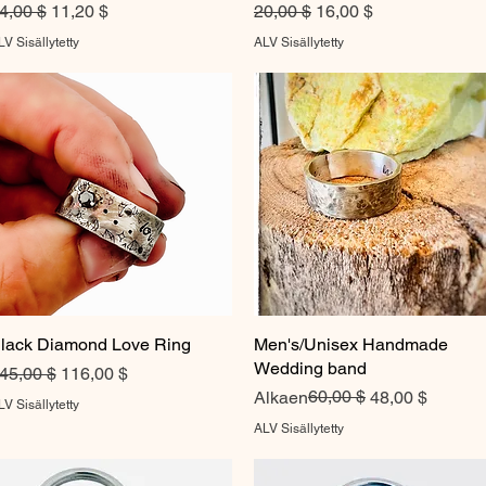
ormaali hinta
Alehinta
Normaali hinta
Alehinta
4,00 $
11,20 $
20,00 $
16,00 $
V Sisällytetty
ALV Sisällytetty
lack Diamond Love Ring
Pikakatselu
Men's/Unisex Handmade
Pikakatselu
Wedding band
ormaali hinta
Alehinta
45,00 $
116,00 $
Normaali hinta
Alehinta
60,00 $
Alkaen
48,00 $
V Sisällytetty
ALV Sisällytetty