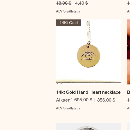
Normaali hinta
Alehinta
N
18,00 $
14,40 $
1
ALV Sisällytetty
AL
14Kt Gold
14kt Gold Hand Heart necklace
Pikakatselu
B
Normaali hinta
Alehinta
1 695,00 $
N
Alkaen
1 356,00 $
1
ALV Sisällytetty
AL