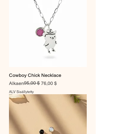
Cowboy Chick Necklace
Normaali hinta
Alehinta
95,00 $
Alkaen
76,00 $
ALV Sisällytetty