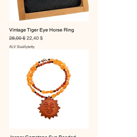
Vintage Tiger Eye Horse Ring
Normaali hinta
Alehinta
28,00 $
22,40 $
ALV Sisällytetty