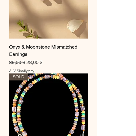
Onyx & Moonstone Mismatched
Earrings
Normaali hinta
Alehinta
35,00 $
28,00 $
ALV Sisällytetty
SOLD