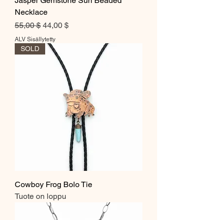
Jasper Gemstone Sun Beaded
Necklace
Normaali hinta
Alehinta
55,00 $
44,00 $
ALV Sisällytetty
SOLD
Cowboy Frog Bolo Tie
Tuote on loppu